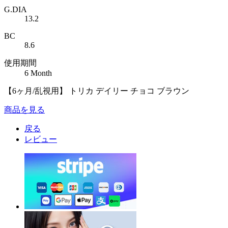
G.DIA
13.2
BC
8.6
使用期間
6 Month
【6ヶ月/乱視用】 トリカ デイリー チョコ ブラウン
商品を見る
戻る
レビュー