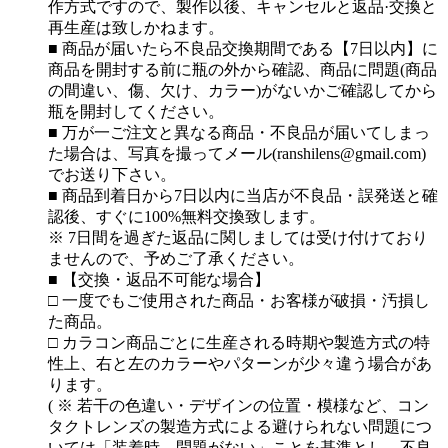
作方式ですので、製作以後、キャンセルと返品·交換と
再生産は致しかねます。
■ 商品が届いたら不良品交換期間である【7日以内】に
商品を開封する前に瓶の外から確認、商品に問題(商品
の間違い、傷、欠け、カラー)がないかご確認してから
瓶を開封してください。
■ 万が一ご注文と異なる商品・不良品が届いてしまっ
た場合は、写真を撮ってメール(ranshilens@gmail.com)
でお送り下さい。
■ 商品到着日から7日以内に当店が不良品・誤発送と確
認後、すぐに100%無料交換致します。
※ 7日間を過ぎた返品に関しましては受け付けており
ませんので、予めご了承ください。
■ 【交換・返品不可能な場合】
□ 一度でもご使用された商品・お客様が破損・汚損し
た商品。
□ カラコン商品ごとに生産される時期や製造方式の特
性上、右と左のカラーやパターンが少々違う場合があ
ります。
( ※ 若干の色違い・デザインの位置・模様など、コン
タクトレンズの製造方式による避けられない問題につ
いては「装着時、問題がない」ことを基準とし、不良