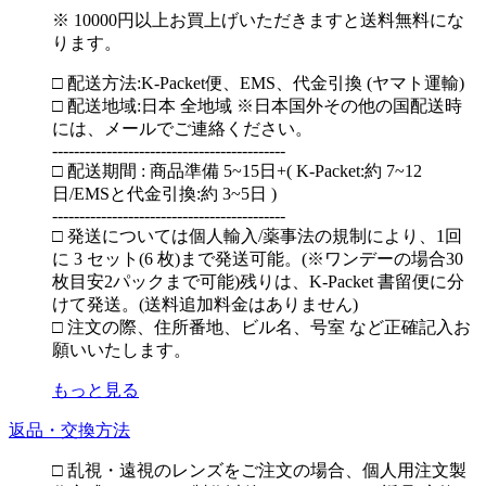
※ 10000円以上お買上げいただきますと送料無料にな
ります。
□ 配送方法:K-Packet便、EMS、代金引換 (ヤマト運輸)
□ 配送地域:日本 全地域 ※日本国外その他の国配送時
には、メールでご連絡ください。
-------------------------------------------
□ 配送期間 : 商品準備 5~15日+( K-Packet:約 7~12
日/EMSと代金引換:約 3~5日 )
-------------------------------------------
□ 発送については個人輸入/薬事法の規制により、1回
に 3 セット(6 枚)まで発送可能。(※ワンデーの場合30
枚目安2パックまで可能)残りは、K-Packet 書留便に分
けて発送。(送料追加料金はありません)
□ 注文の際、住所番地、ビル名、号室 など正確記入お
願いいたします。
もっと見る
返品・交換方法
□ 乱視・遠視のレンズをご注文の場合、個人用注文製