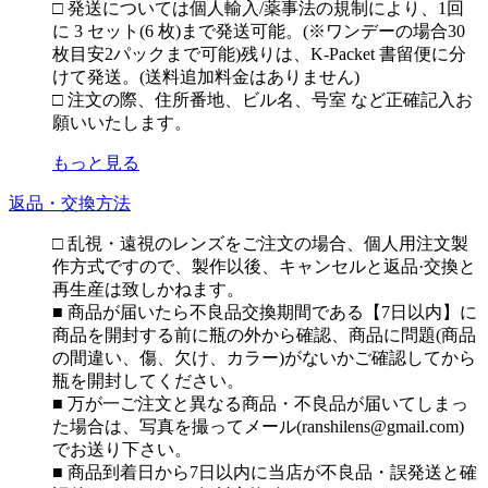
□ 発送については個人輸入/薬事法の規制により、1回
に 3 セット(6 枚)まで発送可能。(※ワンデーの場合30
枚目安2パックまで可能)残りは、K-Packet 書留便に分
けて発送。(送料追加料金はありません)
□ 注文の際、住所番地、ビル名、号室 など正確記入お
願いいたします。
もっと見る
返品・交換方法
□ 乱視・遠視のレンズをご注文の場合、個人用注文製
作方式ですので、製作以後、キャンセルと返品·交換と
再生産は致しかねます。
■ 商品が届いたら不良品交換期間である【7日以内】に
商品を開封する前に瓶の外から確認、商品に問題(商品
の間違い、傷、欠け、カラー)がないかご確認してから
瓶を開封してください。
■ 万が一ご注文と異なる商品・不良品が届いてしまっ
た場合は、写真を撮ってメール(ranshilens@gmail.com)
でお送り下さい。
■ 商品到着日から7日以内に当店が不良品・誤発送と確