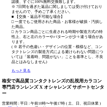
認後、すぐに100%無料交換致します。
※ 7日間を過ぎた返品に関しましては受け付けており
ませんので、予めご了承ください。
■ 【交換・返品不可能な場合】
□ 一度でもご使用された商品・お客様が破損・汚損し
た商品。
□ カラコン商品ごとに生産される時期や製造方式の特
性上、右と左のカラーやパターンが少々違う場合があ
ります。
( ※ 若干の色違い・デザインの位置・模様など、コン
タクトレンズの製造方式による避けられない問題につ
いては「装着時、問題がない」ことを基準とし、不良
品とはみなしません)
もっと見る
格安で高品質コンタクトレンズの乱視用カラコン
専門店ランレンズ X オシャレンズ サポートセンタ
ー
営業時間 : 平日 : 午前10時〜午後17時 ( 土、日、祝日休業 )