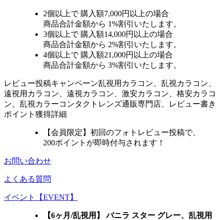
2個
以上で 購入額
7,000円以上
の場合
商品合計金額から
1%
割引いたします。
3個
以上で 購入額
14,000円以上
の場合
商品合計金額から
2%
割引いたします。
4個
以上で 購入額
21,000円以上
の場合
商品合計金額から
3%
割引いたします。
レビュー
投稿キャンペーン
乱視用カラコン、乱視カラコン、
遠視用カラコン、遠視カラコン、激安カラコン、格安カラコ
ン、乱視カラーコンタクトレンズ通販専門店、レビュー書き
ポイント獲得詳細
【会員限定】初回
のフォトレビュー投稿で、
200ポイント
が
即時
付与されます！
お問い合わせ
よくある質問
イベント【EVENT】
【6ヶ月/乱視用】 バニラ スター グレー、乱視用