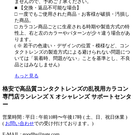
ませんので、予めご了承ください。
■ 【交換・返品不可能な場合】
□ 一度でもご使用された商品・お客様が破損・汚損し
た商品。
□ カラコン商品ごとに生産される時期や製造方式の特
性上、右と左のカラーやパターンが少々違う場合があ
ります。
( ※ 若干の色違い・デザインの位置・模様など、コン
タクトレンズの製造方式による避けられない問題につ
いては「装着時、問題がない」ことを基準とし、不良
品とはみなしません)
もっと見る
格安で高品質コンタクトレンズの乱視用カラコン
専門店ランレンズ X オシャレンズ サポートセンタ
ー
営業時間 : 平日 : 午前10時〜午後17時 ( 土、日、祝日休業 )
(
お問い合わせ
での受け付けております。)
E-MAIL : goodlhs@nate.com