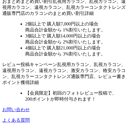
おまとめ
まとめ買い割引
乱視用カラコン、乱視カラコン、遠
視用カラコン、遠視カラコン、乱視カラーコンタクトレンズ
通販専門店のカラコンのまとめ買い割引詳細
2個
以上で 購入額
7,000円以上
の場合
商品合計金額から
1%
割引いたします。
3個
以上で 購入額
14,000円以上
の場合
商品合計金額から
2%
割引いたします。
4個
以上で 購入額
21,000円以上
の場合
商品合計金額から
3%
割引いたします。
レビュー
投稿キャンペーン
乱視用カラコン、乱視カラコン、
遠視用カラコン、遠視カラコン、激安カラコン、格安カラコ
ン、乱視カラーコンタクトレンズ通販専門店、レビュー書き
ポイント獲得詳細
【会員限定】初回
のフォトレビュー投稿で、
200ポイント
が
即時
付与されます！
お問い合わせ
よくある質問