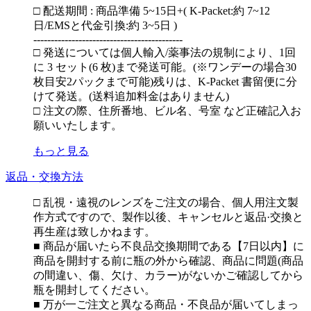
□ 配送期間 : 商品準備 5~15日+( K-Packet:約 7~12
日/EMSと代金引換:約 3~5日 )
-------------------------------------------
□ 発送については個人輸入/薬事法の規制により、1回
に 3 セット(6 枚)まで発送可能。(※ワンデーの場合30
枚目安2パックまで可能)残りは、K-Packet 書留便に分
けて発送。(送料追加料金はありません)
□ 注文の際、住所番地、ビル名、号室 など正確記入お
願いいたします。
もっと見る
返品・交換方法
□ 乱視・遠視のレンズをご注文の場合、個人用注文製
作方式ですので、製作以後、キャンセルと返品·交換と
再生産は致しかねます。
■ 商品が届いたら不良品交換期間である【7日以内】に
商品を開封する前に瓶の外から確認、商品に問題(商品
の間違い、傷、欠け、カラー)がないかご確認してから
瓶を開封してください。
■ 万が一ご注文と異なる商品・不良品が届いてしまっ