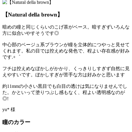
【Natural della brown】
暗めの瞳と同じくらいのこげ茶がベース。暗すぎずいろんな
方に似合いやすそうです◎
中心部のベージュ系ブラウンが瞳を立体的につやっと見せて
くれます。私の目では控えめな発色で、程よい存在感が好み
です.+゜
フチは控えめなぼかしがかかり、くっきりしすぎず自然に見
えやすいです。ぼかしすぎが苦手な方は好みかと思います
約11mmの小さい黒目でも白目の透けは気になりませんでし
た。かといって塗りつぶし感もなく、程よい透明感なのが
◎!
yu* 様
瞳のカラー