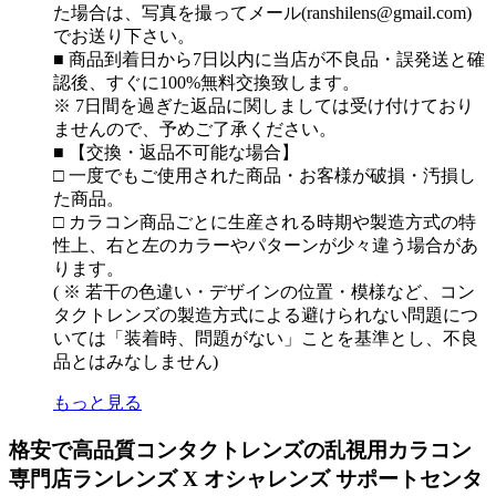
た場合は、写真を撮ってメール(ranshilens@gmail.com)
でお送り下さい。
■ 商品到着日から7日以内に当店が不良品・誤発送と確
認後、すぐに100%無料交換致します。
※ 7日間を過ぎた返品に関しましては受け付けており
ませんので、予めご了承ください。
■ 【交換・返品不可能な場合】
□ 一度でもご使用された商品・お客様が破損・汚損し
た商品。
□ カラコン商品ごとに生産される時期や製造方式の特
性上、右と左のカラーやパターンが少々違う場合があ
ります。
( ※ 若干の色違い・デザインの位置・模様など、コン
タクトレンズの製造方式による避けられない問題につ
いては「装着時、問題がない」ことを基準とし、不良
品とはみなしません)
もっと見る
格安で高品質コンタクトレンズの乱視用カラコン
専門店ランレンズ X オシャレンズ サポートセンタ