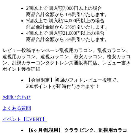
2個
以上で 購入額
7,000円以上
の場合
商品合計金額から
1%
割引いたします。
3個
以上で 購入額
14,000円以上
の場合
商品合計金額から
2%
割引いたします。
4個
以上で 購入額
21,000円以上
の場合
商品合計金額から
3%
割引いたします。
レビュー
投稿キャンペーン
乱視用カラコン、乱視カラコン、
遠視用カラコン、遠視カラコン、激安カラコン、格安カラコ
ン、乱視カラーコンタクトレンズ通販専門店、レビュー書き
ポイント獲得詳細
【会員限定】初回
のフォトレビュー投稿で、
200ポイント
が
即時
付与されます！
お問い合わせ
よくある質問
イベント【EVENT】
【6ヶ月/乱視用】 クララ ピンク、乱視用カラコ