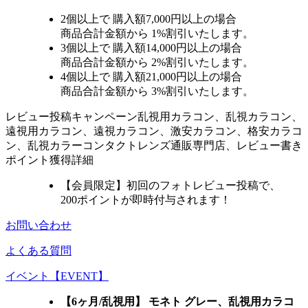
2個
以上で 購入額
7,000円以上
の場合
商品合計金額から
1%
割引いたします。
3個
以上で 購入額
14,000円以上
の場合
商品合計金額から
2%
割引いたします。
4個
以上で 購入額
21,000円以上
の場合
商品合計金額から
3%
割引いたします。
レビュー
投稿キャンペーン
乱視用カラコン、乱視カラコン、
遠視用カラコン、遠視カラコン、激安カラコン、格安カラコ
ン、乱視カラーコンタクトレンズ通販専門店、レビュー書き
ポイント獲得詳細
【会員限定】初回
のフォトレビュー投稿で、
200ポイント
が
即時
付与されます！
お問い合わせ
よくある質問
イベント【EVENT】
【6ヶ月/乱視用】 モネト グレー、乱視用カラコ