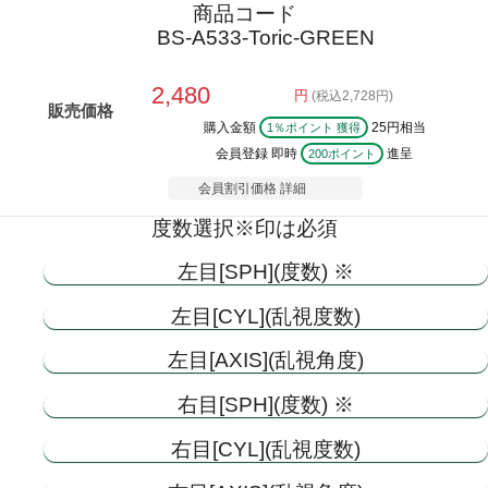
商品コード
BS-A533-Toric-GREEN
2,480
円
(税込2,728円)
販売価格
購入金額
25円相当
1％ポイント 獲得
会員登録 即時
進呈
200ポイント
会員割引価格
詳細
度数選択
※印は必須
左目[SPH](度数) ※
左目[CYL](乱視度数)
左目[AXIS](乱視角度)
右目[SPH](度数) ※
右目[CYL](乱視度数)