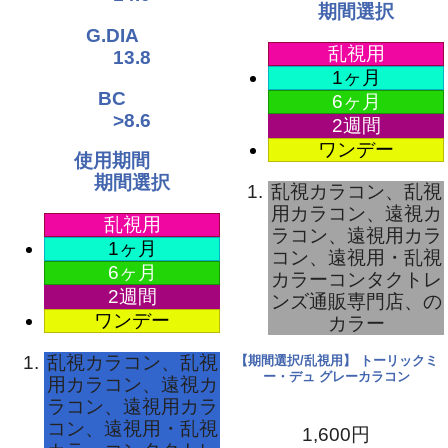
期間選択
期間選択
乱視用
乱視用
1ヶ月
1ヶ月
6ヶ月
6ヶ月
2週間
2週間
ワンデー
ワンデー
乱視カラコン、乱視
乱視カラコン、乱
用カラコン、遠視カ
用カラコン、遠視
ラコン、遠視用カラ
ラコン、遠視用カ
コン、遠視用・乱視
コン、遠視用・乱
カラーコンタクトレ
カラーコンタクト
ンズ通販専門店、の
ンズ通販専門店、
カラー
カラー
視
【期間選択/乱視用】 トーリックミ
【期間選択/乱視用】 トーリック
ー・デュ グレーカラコン
ー・デュ グリーンカラコン
カ
ラ
視
1,600円
1,600円