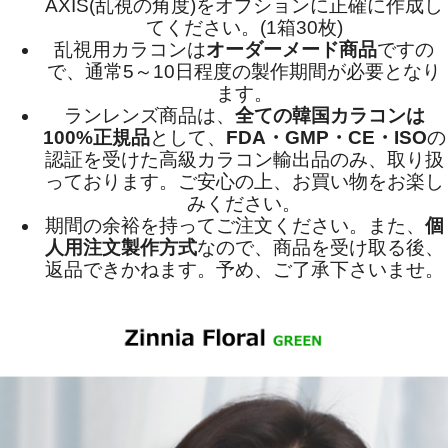
AXIS(乱視の角度)をオプションに正確に作成し
てください。(1箱30枚)
乱視用カラコンは
オーダーメード商品
ですの
で、
通常5～10日程度
の製作期間が必要となり
ます。
ランレンズ商品は、
全ての韓国カラコンは
100%正規品
として、
FDA・GMP・CE・ISO
の
認証を受けた高級カラコン輸出品のみ、取り扱
っております。ご安心の上、お買い物をお楽し
みください。
期間の余裕を持ってご注文ください。また、
個
人用注文製作方式
なので、商品を受け取る後、
返品できかねます。予め、ご了承下さいませ。