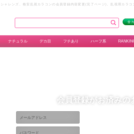
オシャレンズ、格安乱視カラコンの会員登録内容変更(完了ページ)、乱視用カラ
販
全
ナチュラル
デカ目
フチあり
ハーフ系
RANKIN
会員登録がお済みの