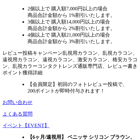
2個
以上で 購入額
7,000円以上
の場合
商品合計金額から
1%
割引いたします。
3個
以上で 購入額
14,000円以上
の場合
商品合計金額から
2%
割引いたします。
4個
以上で 購入額
21,000円以上
の場合
商品合計金額から
3%
割引いたします。
レビュー
投稿キャンペーン
乱視用カラコン、乱視カラコン、
遠視用カラコン、遠視カラコン、激安カラコン、格安カラコ
ン、乱視カラーコンタクトレンズ通販専門店、レビュー書き
ポイント獲得詳細
【会員限定】初回
のフォトレビュー投稿で、
200ポイント
が
即時
付与されます！
お問い合わせ
よくある質問
イベント【EVENT】
【6ヶ月/遠視用】 ベニッサ シリコン ブラウン、