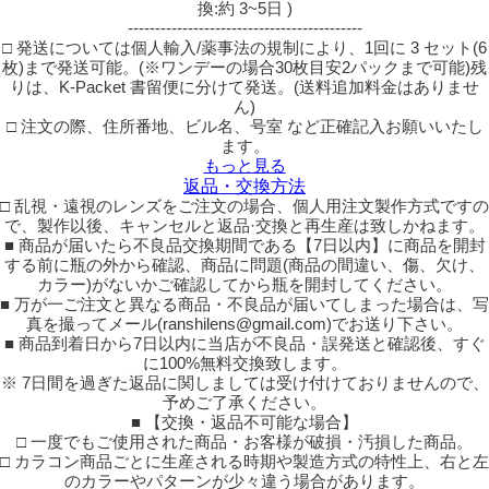
換:約 3~5日 )
-------------------------------------------
□ 発送については個人輸入/薬事法の規制により、1回に 3 セット(6
枚)まで発送可能。(※ワンデーの場合30枚目安2パックまで可能)残
りは、K-Packet 書留便に分けて発送。(送料追加料金はありませ
ん)
□ 注文の際、住所番地、ビル名、号室 など正確記入お願いいたし
ます。
もっと見る
返品・交換方法
□ 乱視・遠視のレンズをご注文の場合、個人用注文製作方式ですの
で、製作以後、キャンセルと返品·交換と再生産は致しかねます。
■ 商品が届いたら不良品交換期間である【7日以内】に商品を開封
する前に瓶の外から確認、商品に問題(商品の間違い、傷、欠け、
カラー)がないかご確認してから瓶を開封してください。
■ 万が一ご注文と異なる商品・不良品が届いてしまった場合は、写
真を撮ってメール(ranshilens@gmail.com)でお送り下さい。
■ 商品到着日から7日以内に当店が不良品・誤発送と確認後、すぐ
に100%無料交換致します。
※ 7日間を過ぎた返品に関しましては受け付けておりませんので、
予めご了承ください。
■ 【交換・返品不可能な場合】
□ 一度でもご使用された商品・お客様が破損・汚損した商品。
□ カラコン商品ごとに生産される時期や製造方式の特性上、右と左
のカラーやパターンが少々違う場合があります。