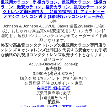
乱視用カラコン、乱視カラコン、遠視用カラコン、遠視カ
ラコン、激安カラコン、格安カラコン、乱視カラーコンタ
クトレンズ通販専門店、【2週間/遠視用】 アキュビュー
オアシス シリコン 透明 (1箱6枚)カラコンレビュー評点
0件
Johnson & Johnson ACUVUE Oasys 遠視2Weekly (1箱6
枚)、おしゃれな高品質の格安遠視用シリコンカラコン [2
週間用]。遠視用シリコンカラコンは全てオーダーメイド商
品となります。
格安で高品質コンタクトレンズの乱視用カラコン専門店ラ
ンレンズ X オシャレンズ
は韓国を代表する
安全かつお手頃
な価格の乱視用コンタクトレンズ販売サイト
となります。
商品コード
Acuvue-Oasys-H-Silicone-6p
販売価格
3,980
円
(税込4,378円)
購入金額
1％ポイント 獲得
40円相当
会員登録 即時
200ポイント
進呈
会員割引価格
詳細
度数選択
※印は必須
配送料