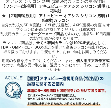
オアシス シリコン 透明 (1箱6枚)カラコンの商品詳細
【ワンデー/遠視用】 アキュビュー オアシス シリコン 透明 (1
箱6枚)
★ 【2週間/遠視用】 アキュビュー オアシス シリコン 透明 (1
箱6枚)カラコン
自分の乱視のSPH(度数)、CYL(乱視度数)、AXIS(乱視の角度)をオ
プションに正確に作成してください。(1箱30枚)
乱視用カラコンは
オーダーメード商品
ですので、
通常5～10日程度
の製作期間が必要となります。
ランレンズ商品は、
全ての韓国カラコンは100%正規品
として、
FDA・GMP・CE・ISO
の認証を受けた高級カラコン輸出品のみ、
取り扱っております。ご安心の上、お買い物をお楽しみくださ
い。
期間の余裕を持ってご注文ください。また、
個人用注文製作方式
なので、商品を受け取る後、返品できかねます。予め、ご了承下
さいませ。