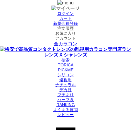
ログイン
カート
新規会員登録
注文履歴
お気に入り
アカウント
全カラコン
検索
TORICA
PICKME
シリコン
遠視用
ナチュラル
デカ目
フチあり
ハーフ系
RANKING
よくある質問
レビュー