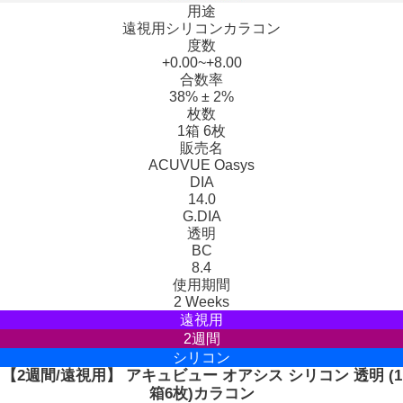
用途
遠視用シリコンカラコン
度数
+0.00~+8.00
合数率
38% ± 2%
枚数
1箱 6枚
販売名
ACUVUE Oasys
DIA
14.0
G.DIA
透明
BC
8.4
使用期間
2 Weeks
遠視用
2週間
シリコン
【2週間/遠視用】 アキュビュー オアシス シリコン 透明 (1
箱6枚)カラコン