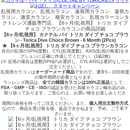
乱視用カラコン、乱視カラコン、遠視用カラコン、遠視カ
ラコン、激安カラコン、格安カラコン、乱視カラーコンタ
クトレンズ通販専門店、【6ヶ月/乱視用】 トリカ ダイブ
チョコ ブラウンカラコンの商品詳細
【6ヶ月/乱視用】 カクテル バイ トリカ ダイブ チョコ ブラウ
ン - Torica Dive Choco Brown - 6 Month (2Pcs)
★ 【6ヶ月/乱視用】 トリカ ダイブ チョコ ブラウンカラコン
自分の乱視のSPH(度数)、CYL(乱視度数)、AXIS(乱視の角度)をオ
プションに正確に作成してください。(1箱2枚)
(※ 近視の場合は度数[SPH]のみ選択し、CYL AXISは選択なしでご
注文ください。)
乱視用カラコンは
オーダーメード商品
ですので、
通常5～10日程度
の製作期間が必要となります。
ランレンズ商品は、
全ての韓国カラコンは100%正規品
として、
FDA・GMP・CE・ISO
の認証を受けた高級カラコン輸出品のみ、
取り扱っております。ご安心の上、お買い物をお楽しみくださ
い。
期間の余裕を持ってご注文ください。また、
個人用注文製作方式
なので、商品を受け取る後、返品できかねます。予め、ご了承下
さいませ。