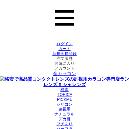
ログイン
カート
新規会員登録
注文履歴
お気に入り
アカウント
全カラコン
検索
TORICA
PICKME
シリコン
遠視用
ナチュラル
デカ目
フチあり
ハーフ系