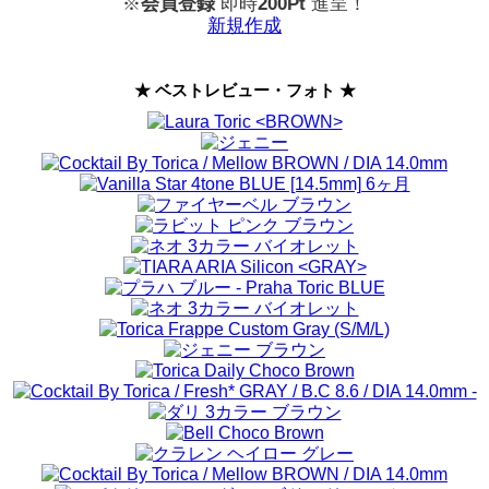
※
会員登録
即時
200Pt
進呈！
新規作成
★ ベストレビュー・フォト ★