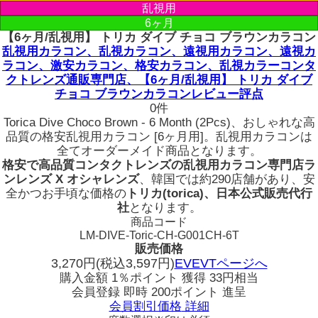
乱視用
6ヶ月
【6ヶ月/乱視用】 トリカ ダイブ チョコ ブラウンカラコン
乱視用カラコン、乱視カラコン、遠視用カラコン、遠視カ
ラコン、激安カラコン、格安カラコン、乱視カラーコンタ
クトレンズ通販専門店、【6ヶ月/乱視用】 トリカ ダイブ
チョコ ブラウンカラコンレビュー評点
0件
Torica Dive Choco Brown - 6 Month (2Pcs)、おしゃれな高
品質の格安乱視用カラコン [6ヶ月用]。乱視用カラコンは
全てオーダーメイド商品となります。
格安で高品質コンタクトレンズの乱視用カラコン専門店ラ
ンレンズ X オシャレンズ
、韓国では約290店舗があり、安
全かつお手頃な価格の
トリカ(torica)、日本公式販売代行
社
となります。
商品コード
LM-DIVE-Toric-CH-G001CH-6T
販売価格
3,270
円
(税込3,597円)
EVEVTページへ
購入金額
1％ポイント 獲得
33円相当
会員登録 即時
200ポイント
進呈
会員割引価格
詳細