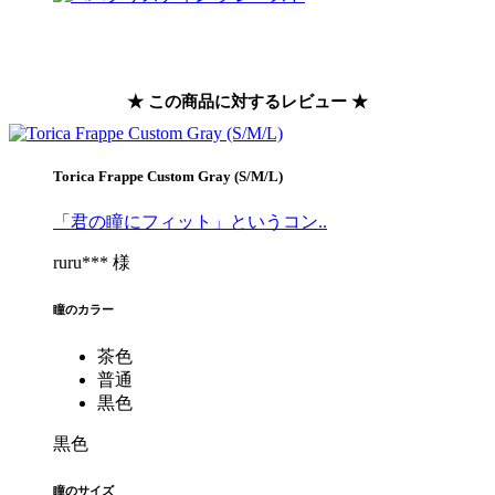
★ この商品に対するレビュー ★
Torica Frappe Custom Gray (S/M/L)
「君の瞳にフィット」というコン..
ruru*** 様
瞳のカラー
茶色
普通
黒色
黒色
瞳のサイズ