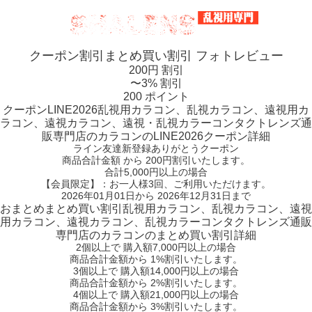
クーポン割引
まとめ買い割引
フォトレビュー
200円 割引
〜3% 割引
200 ポイント
クーポン
LINE2026
乱視用カラコン、乱視カラコン、遠視用カ
ラコン、遠視カラコン、遠視・乱視カラーコンタクトレンズ通
販専門店のカラコンのLINE2026クーポン詳細
ライン友達新登録ありがとうクーポン
商品合計金額 から 200円割引
いたします。
合計5,000円以上
の場合
【会員限定】：お一人様
3回
、ご利用いただけます。
2026年01月01日から 2026年12月31日まで
おまとめ
まとめ買い割引
乱視用カラコン、乱視カラコン、遠視
用カラコン、遠視カラコン、乱視カラーコンタクトレンズ通販
専門店のカラコンのまとめ買い割引詳細
2個
以上で 購入額
7,000円以上
の場合
商品合計金額から
1%
割引いたします。
3個
以上で 購入額
14,000円以上
の場合
商品合計金額から
2%
割引いたします。
4個
以上で 購入額
21,000円以上
の場合
商品合計金額から
3%
割引いたします。