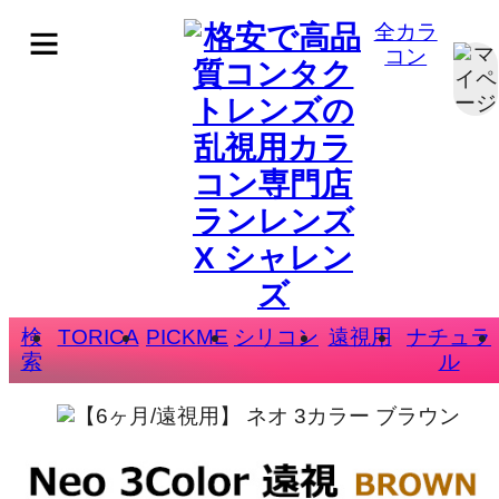
全カラ
コン
検
TORICA
PICKME
シリコン
遠視用
ナチュラ
索
ル