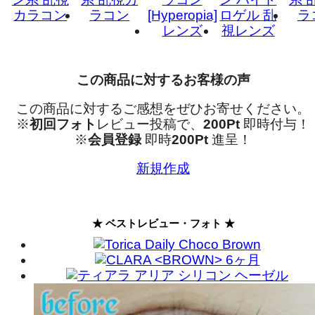
この商品に対するお客様の声
この商品に対するご感想をぜひお寄せください。
※
初回フォト
レビュー投稿で、
200Pt
即時付与！
※
会員登録
即時
200Pt
進呈！
新規作成
★ ベストレビュー・フォト ★