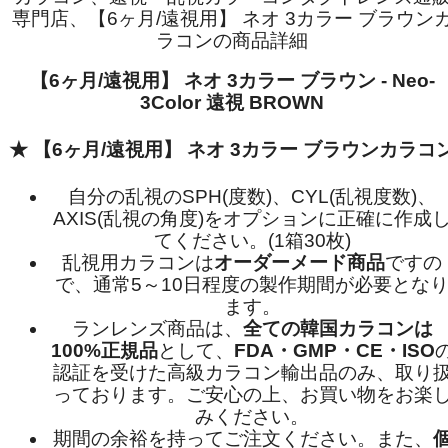
専門店、【6ヶ月/遠視用】 ネオ 3カラー ブラウン
ラコンの商品詳細
【6ヶ月/遠視用】 ネオ 3カラー ブラウン - Neo-
3Color 遠視 BROWN
★ 【6ヶ月/遠視用】 ネオ 3カラー ブラウンカラコ
自分の乱視のSPH(度数)、CYL(乱視度数)、
AXIS(乱視の角度)をオプションに正確に作成
てください。(1箱30枚)
乱視用カラコンは
オーダーメード商品
ですの
で、
通常5～10日程度
の製作期間が必要とな
ます。
ランレンズ商品は、
全ての韓国カラコンは
100%正規品
として、
FDA・GMP・CE・ISO
認証を受けた高級カラコン輸出品のみ、取り
っております。ご安心の上、お買い物をお楽
みください。
期間の余裕を持ってご注文ください。また、