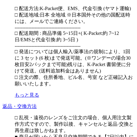
□ 配送方法:K-Packet便、EMS、代金引換 (ヤマト運輸)
□ 配送地域:日本 全地域 ※日本国外その他の国配送時
には、メールでご連絡ください。
-------------------------------------------
□ 配送期間 : 商品準備 5~15日+( K-Packet:約 7~12
日/EMSと代金引換:約 3~5日 )
-------------------------------------------
□ 発送については個人輸入/薬事法の規制により、1回
に 3 セット(6 枚)まで発送可能。(※ワンデーの場合30
枚目安2パックまで可能)残りは、K-Packet 書留便に分
けて発送。(送料追加料金はありません)
□ 注文の際、住所番地、ビル名、号室 など正確記入お
願いいたします。
もっと見る
返品・交換方法
□ 乱視・遠視のレンズをご注文の場合、個人用注文製
作方式ですので、製作以後、キャンセルと返品·交換と
再生産は致しかねます。
■ 商品が届いたら不良品交換期間である【7日以内】に