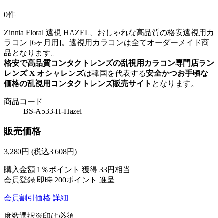
0件
Zinnia Floral 遠視 HAZEL、おしゃれな高品質の格安遠視用カ
ラコン [6ヶ月用]。遠視用カラコンは全てオーダーメイド商
品となります。
格安で高品質コンタクトレンズの乱視用カラコン専門店ラン
レンズ X オシャレンズ
は韓国を代表する
安全かつお手頃な
価格の乱視用コンタクトレンズ販売サイト
となります。
商品コード
BS-A533-H-Hazel
販売価格
3,280
円
(税込3,608円)
購入金額
1％ポイント 獲得
33円相当
会員登録 即時
200ポイント
進呈
会員割引価格
詳細
度数選択
※印は必須