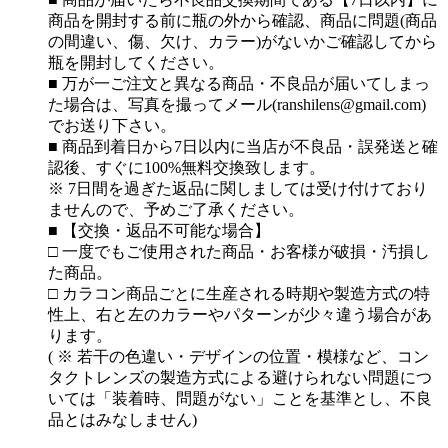
商品を開封する前に瓶の外から確認、商品に問題(商品
の間違い、傷、欠け、カラー)がないかご確認してから
瓶を開封してください。
■ 万が一ご注文と異なる商品・不良品が届いてしまっ
た場合は、写真を撮ってメール(ranshilens@gmail.com)
でお送り下さい。
■ 商品到着日から7日以内に当店が不良品・誤発送と確
認後、すぐに100%無料交換致します。
※ 7日間を過ぎた返品に関しましては受け付けており
ませんので、予めご了承ください。
■ 【交換・返品不可能な場合】
□ 一度でもご使用された商品・お客様が破損・汚損し
た商品。
□ カラコン商品ごとに生産される時期や製造方式の特
性上、右と左のカラーやパターンが少々違う場合があ
ります。
( ※ 若干の色違い・デザインの位置・模様など、コン
タクトレンズの製造方式による避けられない問題につ
いては「装着時、問題がない」ことを基準とし、不良
品とはみなしません)