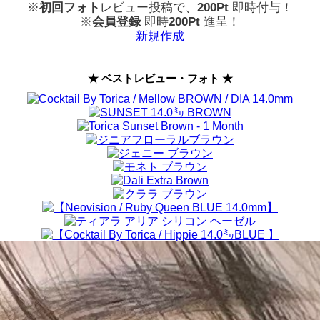
※
初回フォト
レビュー投稿で、
200Pt
即時付与！
※
会員登録
即時
200Pt
進呈！
新規作成
★ ベストレビュー・フォト ★