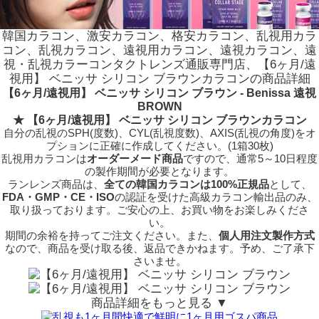
韓国カラコン、激安カラコン、格安カラコン、乱視用カラ
コン、乱視カラコン、遠視用カラコン、遠視カラコン、遠
視・乱視カラーコンタクトレンズ通販専門店、【6ヶ月/遠
視用】 ベニッサ シリコン ブラウンカラコンの商品詳細
【6ヶ月/遠視用】 ベニッサ シリコン ブラウン - Benissa 遠視
BROWN
★ 【6ヶ月/遠視用】 ベニッサ シリコン ブラウンカラコン
自分の乱視のSPH(度数)、CYL(乱視度数)、AXIS(乱視の角度)をオ
プションに正確に作成してください。(1箱30枚)
乱視用カラコンは
オーダーメード商品
ですので、
通常5～10日程度
の製作期間が必要となります。
ランレンズ商品は、
全ての韓国カラコンは100%正規品
として、
FDA・GMP・CE・ISO
の認証を受けた高級カラコン輸出品のみ、
取り扱っております。ご安心の上、お買い物をお楽しみくださ
い。
期間の余裕を持ってご注文ください。また、
個人用注文製作方式
なので、商品を受け取る後、返品できかねます。予め、ご了承下
さいませ。
商品詳細をもっと見る ▼