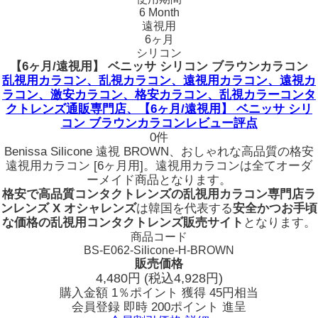
6 Month
遠視用
6ヶ月
シリコン
【6ヶ月/遠視用】 ベニッサ シリコン ブラウンカラコン
乱視用カラコン、乱視カラコン、遠視用カラコン、遠視カ
ラコン、激安カラコン、格安カラコン、乱視カラーコンタ
クトレンズ通販専門店、【6ヶ月/遠視用】 ベニッサ シリ
コン ブラウンカラコンレビュー評点
0件
Benissa Silicone 遠視 BROWN、おしゃれな高品質の格安
遠視用カラコン [6ヶ月用]。遠視用カラコンは全てオーダ
ーメイド商品となります。
格安で高品質コンタクトレンズの乱視用カラコン専門店ラ
ンレンズ X オシャレンズ
は韓国を代表する
安全かつお手頃
な価格の乱視用コンタクトレンズ販売サイト
となります。
商品コード
BS-E062-Silicone-H-BROWN
販売価格
4,480
円
(税込4,928円)
購入金額
1％ポイント 獲得
45円相当
会員登録 即時
200ポイント
進呈