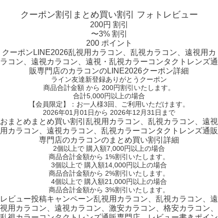
クーポン割引
まとめ買い割引
フォトレビュー
200円 割引
〜3% 割引
200 ポイント
クーポン
LINE2026
乱視用カラコン、乱視カラコン、遠視用カ
ラコン、遠視カラコン、遠視・乱視カラーコンタクトレンズ通
販専門店のカラコンのLINE2026クーポン詳細
ライン友達新登録ありがとうクーポン
商品合計金額 から 200円割引
いたします。
合計5,000円以上
の場合
【会員限定】：お一人様
3回
、ご利用いただけます。
2026年01月01日から 2026年12月31日まで
おまとめ
まとめ買い割引
乱視用カラコン、乱視カラコン、遠視
用カラコン、遠視カラコン、乱視カラーコンタクトレンズ通販
専門店のカラコンのまとめ買い割引詳細
2個
以上で 購入額
7,000円以上
の場合
商品合計金額から
1%
割引いたします。
3個
以上で 購入額
14,000円以上
の場合
商品合計金額から
2%
割引いたします。
4個
以上で 購入額
21,000円以上
の場合
商品合計金額から
3%
割引いたします。
レビュー
投稿キャンペーン
乱視用カラコン、乱視カラコン、遠
視用カラコン、遠視カラコン、激安カラコン、格安カラコン、
乱視カラーコンタクトレンズ通販専門店、レビュー書きポイン