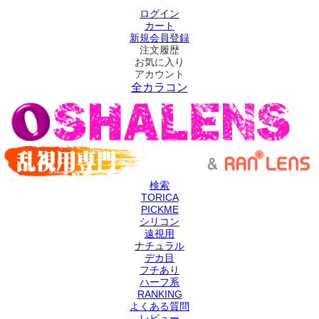
ログイン
カート
新規会員登録
注文履歴
お気に入り
アカウント
全カラコン
検索
TORICA
PICKME
シリコン
遠視用
ナチュラル
デカ目
フチあり
ハーフ系
RANKING
よくある質問
レビュー