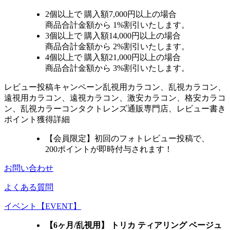
2個
以上で 購入額
7,000円以上
の場合
商品合計金額から
1%
割引いたします。
3個
以上で 購入額
14,000円以上
の場合
商品合計金額から
2%
割引いたします。
4個
以上で 購入額
21,000円以上
の場合
商品合計金額から
3%
割引いたします。
レビュー
投稿キャンペーン
乱視用カラコン、乱視カラコン、
遠視用カラコン、遠視カラコン、激安カラコン、格安カラコ
ン、乱視カラーコンタクトレンズ通販専門店、レビュー書き
ポイント獲得詳細
【会員限定】初回
のフォトレビュー投稿で、
200ポイント
が
即時
付与されます！
お問い合わせ
よくある質問
イベント【EVENT】
【6ヶ月/乱視用】 トリカ ティアリング ベージュ