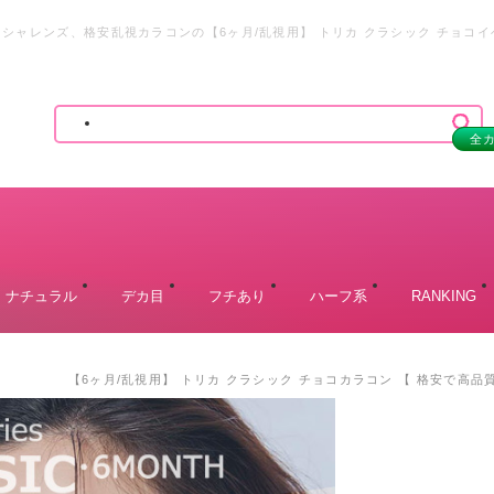
オシャレンズ、格安乱視カラコンの【6ヶ月/乱視用】 トリカ クラシック チョ
視カラーコンタクト通販
全
ナチュラル
デカ目
フチあり
ハーフ系
RANKING
【6ヶ月/乱視用】 トリカ クラシック チョコカラコン 【 格安で高