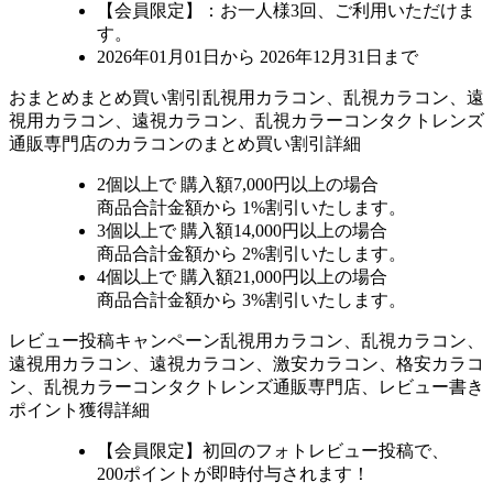
【会員限定】：お一人様
3回
、ご利用いただけま
す。
2026年01月01日から 2026年12月31日まで
おまとめ
まとめ買い割引
乱視用カラコン、乱視カラコン、遠
視用カラコン、遠視カラコン、乱視カラーコンタクトレンズ
通販専門店のカラコンのまとめ買い割引詳細
2個
以上で 購入額
7,000円以上
の場合
商品合計金額から
1%
割引いたします。
3個
以上で 購入額
14,000円以上
の場合
商品合計金額から
2%
割引いたします。
4個
以上で 購入額
21,000円以上
の場合
商品合計金額から
3%
割引いたします。
レビュー
投稿キャンペーン
乱視用カラコン、乱視カラコン、
遠視用カラコン、遠視カラコン、激安カラコン、格安カラコ
ン、乱視カラーコンタクトレンズ通販専門店、レビュー書き
ポイント獲得詳細
【会員限定】初回
のフォトレビュー投稿で、
200ポイント
が
即時
付与されます！