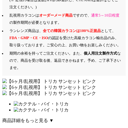
(※ 近視の場合は度数[SPH]のみ選択し、CYL AXISは選択なしでご
注文ください。)
乱視用カラコンは
オーダーメード商品
ですので、
通常5～10日程度
の製作期間が必要となります。
ランレンズ商品は、
全ての韓国カラコンは100%正規品
として、
FDA・GMP・CE・ISO
の認証を受けた高級カラコン輸出品のみ、
取り扱っております。ご安心の上、お買い物をお楽しみください。
期間の余裕を持ってご注文ください。また、
個人用注文製作方式
な
ので、商品を受け取る後、返品できかねます。予め、ご了承下さい
ませ。
商品詳細をもっと見る ▼