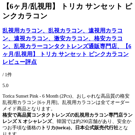
【6ヶ月/乱視用】 トリカ サンセット ピ
ンクカラコン
乱視用カラコン、乱視カラコン、遠視用カラコ
ン、遠視カラコン、激安カラコン、格安カラコ
ン、乱視カラーコンタクトレンズ通販専門店、【6
ヶ月/乱視用】 トリカ サンセット ピンクカラコン
レビュー評点
/ 1件
5.0
Torica Sunset Pink - 6 Month (2Pcs)、おしゃれな高品質の格安
乱視用カラコン [6ヶ月用]。乱視用カラコンは全てオーダー
メイド商品となります。
格安で高品質コンタクトレンズの乱視用カラコン専門店ラン
レンズ X オシャレンズ
、韓国では約290店舗があり、安全か
つお手頃な価格の
トリカ(torica)、日本公式販売代行社
とな
ります。