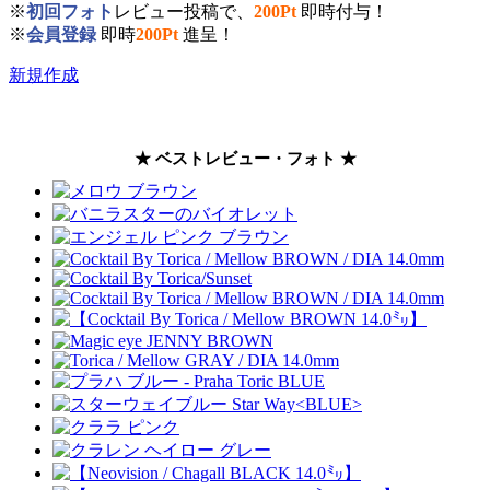
※
初回フォト
レビュー投稿で、
200Pt
即時付与！
※
会員登録
即時
200Pt
進呈！
新規作成
★ ベストレビュー・フォト ★