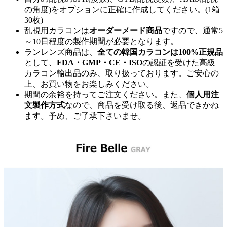
の角度)をオプションに正確に作成してください。(1箱
30枚)
乱視用カラコンは
オーダーメード商品
ですので、
通常5
～10日程度
の製作期間が必要となります。
ランレンズ商品は、
全ての韓国カラコンは100%正規品
として、
FDA・GMP・CE・ISO
の認証を受けた高級
カラコン輸出品のみ、取り扱っております。ご安心の
上、お買い物をお楽しみください。
期間の余裕を持ってご注文ください。また、
個人用注
文製作方式
なので、商品を受け取る後、返品できかね
ます。予め、ご了承下さいませ。