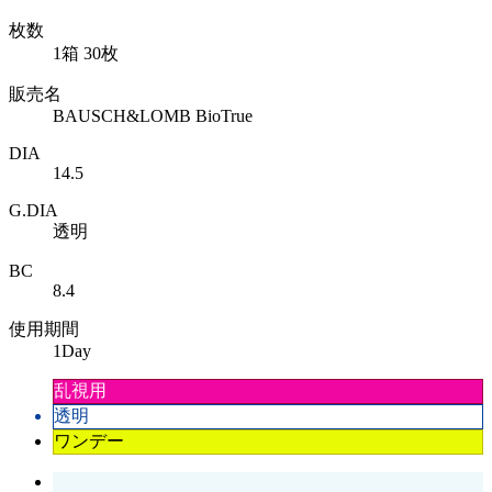
枚数
1箱 30枚
販売名
BAUSCH&LOMB BioTrue
DIA
14.5
G.DIA
透明
BC
8.4
使用期間
1Day
乱視用
透明
ワンデー