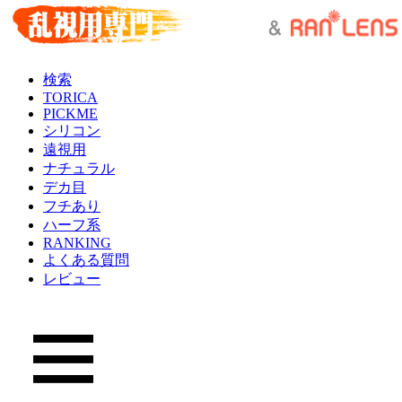
検索
TORICA
PICKME
シリコン
遠視用
ナチュラル
デカ目
フチあり
ハーフ系
RANKING
よくある質問
レビュー