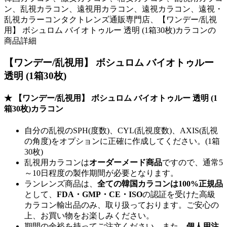
ン、乱視カラコン、遠視用カラコン、遠視カラコン、遠視・
乱視カラーコンタクトレンズ通販専門店、【ワンデー/乱視
用】 ボシュロム バイオトゥルー 透明 (1箱30枚)カラコンの
商品詳細
【ワンデー/乱視用】 ボシュロム バイオトゥルー
透明 (1箱30枚)
★ 【ワンデー/乱視用】 ボシュロム バイオトゥルー 透明 (1
箱30枚)カラコン
自分の乱視のSPH(度数)、CYL(乱視度数)、AXIS(乱視
の角度)をオプションに正確に作成してください。(1箱
30枚)
乱視用カラコンは
オーダーメード商品
ですので、
通常5
～10日程度
の製作期間が必要となります。
ランレンズ商品は、
全ての韓国カラコンは100%正規品
として、
FDA・GMP・CE・ISO
の認証を受けた高級
カラコン輸出品のみ、取り扱っております。ご安心の
上、お買い物をお楽しみください。
期間の余裕を持ってご注文ください。また、
個人用注