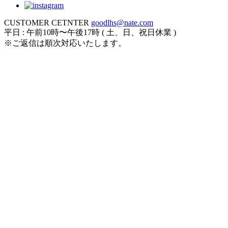
CUSTOMER CETNTER
goodlhs@nate.com
平日 : 午前10時〜午後17時 ( 土、日、祝日休業 )
※ご返信は順次対応いたします。
ログイン
カート
新規会員登録
注文履歴
お気に入り
アカウント
全カラコン