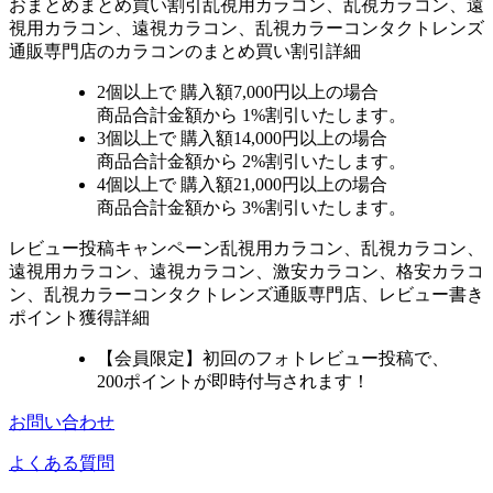
おまとめ
まとめ買い割引
乱視用カラコン、乱視カラコン、遠
視用カラコン、遠視カラコン、乱視カラーコンタクトレンズ
通販専門店のカラコンのまとめ買い割引詳細
2個
以上で 購入額
7,000円以上
の場合
商品合計金額から
1%
割引いたします。
3個
以上で 購入額
14,000円以上
の場合
商品合計金額から
2%
割引いたします。
4個
以上で 購入額
21,000円以上
の場合
商品合計金額から
3%
割引いたします。
レビュー
投稿キャンペーン
乱視用カラコン、乱視カラコン、
遠視用カラコン、遠視カラコン、激安カラコン、格安カラコ
ン、乱視カラーコンタクトレンズ通販専門店、レビュー書き
ポイント獲得詳細
【会員限定】初回
のフォトレビュー投稿で、
200ポイント
が
即時
付与されます！
お問い合わせ
よくある質問