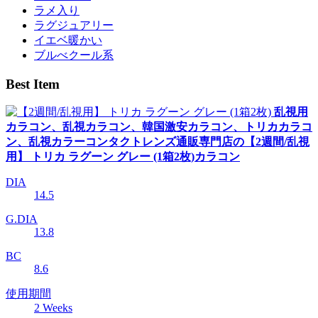
ラメ入り
ラグジュアリー
イエベ暖かい
ブルべクール系
Best Item
乱視用
カラコン、乱視カラコン、韓国激安カラコン、トリカカラコ
ン、乱視カラーコンタクトレンズ通販専門店の【2週間/乱視
用】 トリカ ラグーン グレー (1箱2枚)カラコン
DIA
14.5
G.DIA
13.8
BC
8.6
使用期間
2 Weeks