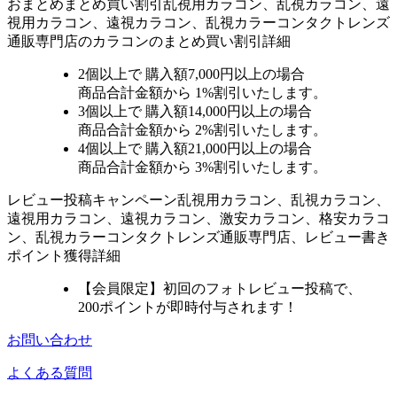
おまとめ
まとめ買い割引
乱視用カラコン、乱視カラコン、遠
視用カラコン、遠視カラコン、乱視カラーコンタクトレンズ
通販専門店のカラコンのまとめ買い割引詳細
2個
以上で 購入額
7,000円以上
の場合
商品合計金額から
1%
割引いたします。
3個
以上で 購入額
14,000円以上
の場合
商品合計金額から
2%
割引いたします。
4個
以上で 購入額
21,000円以上
の場合
商品合計金額から
3%
割引いたします。
レビュー
投稿キャンペーン
乱視用カラコン、乱視カラコン、
遠視用カラコン、遠視カラコン、激安カラコン、格安カラコ
ン、乱視カラーコンタクトレンズ通販専門店、レビュー書き
ポイント獲得詳細
【会員限定】初回
のフォトレビュー投稿で、
200ポイント
が
即時
付与されます！
お問い合わせ
よくある質問