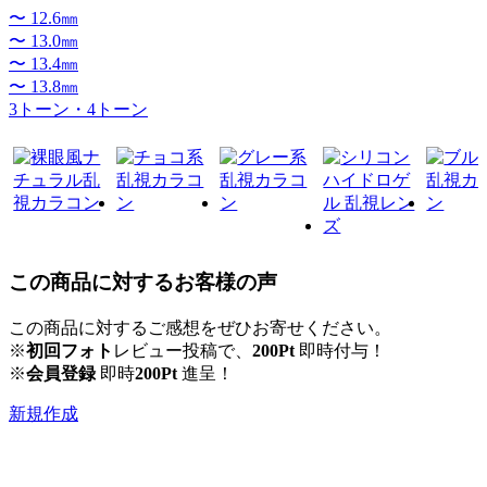
〜 12.6㎜
〜 13.0㎜
〜 13.4㎜
〜 13.8㎜
3トーン・4トーン
この商品に対するお客様の声
この商品に対するご感想をぜひお寄せください。
※
初回フォト
レビュー投稿で、
200Pt
即時付与！
※
会員登録
即時
200Pt
進呈！
新規作成