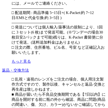
には、メールでご連絡ください。
-------------------------------------------
□ 配送期間 : 商品準備 5~15日+( K-Packet:約 7~12
日/EMSと代金引換:約 3~5日 )
-------------------------------------------
□ 発送については個人輸入/薬事法の規制により、1回
に 3 セット(6 枚)まで発送可能。(※ワンデーの場合30
枚目安2パックまで可能)残りは、K-Packet 書留便に分
けて発送。(送料追加料金はありません)
□ 注文の際、住所番地、ビル名、号室 など正確記入お
願いいたします。
もっと見る
返品・交換方法
□ 乱視・遠視のレンズをご注文の場合、個人用注文製
作方式ですので、製作以後、キャンセルと返品·交換と
再生産は致しかねます。
■ 商品が届いたら不良品交換期間である【7日以内】に
商品を開封する前に瓶の外から確認、商品に問題(商品
の間違い、傷、欠け、カラー)がないかご確認してから