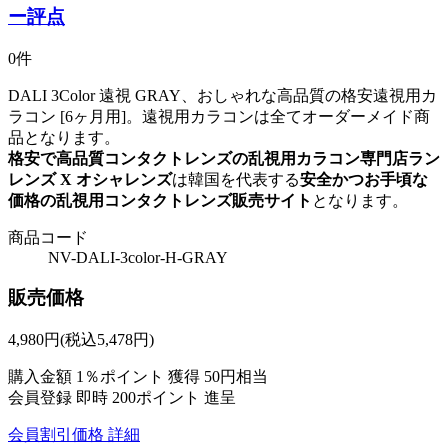
ー評点
0件
DALI 3Color 遠視 GRAY、おしゃれな高品質の格安遠視用カ
ラコン [6ヶ月用]。遠視用カラコンは全てオーダーメイド商
品となります。
格安で高品質コンタクトレンズの乱視用カラコン専門店ラン
レンズ X オシャレンズ
は韓国を代表する
安全かつお手頃な
価格の乱視用コンタクトレンズ販売サイト
となります。
商品コード
NV-DALI-3color-H-GRAY
販売価格
4,980
円
(税込5,478円)
購入金額
1％ポイント 獲得
50円相当
会員登録 即時
200ポイント
進呈
会員割引価格
詳細