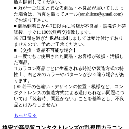
瓶を開封してください。
■ 万が一ご注文と異なる商品・不良品が届いてしまっ
た場合は、写真を撮ってメール(ranshilens@gmail.com)
でお送り下さい。
■ 商品到着日から7日以内に当店が不良品・誤発送と確
認後、すぐに100%無料交換致します。
※ 7日間を過ぎた返品に関しましては受け付けており
ませんので、予めご了承ください。
■ 【交換・返品不可能な場合】
□ 一度でもご使用された商品・お客様が破損・汚損し
た商品。
□ カラコン商品ごとに生産される時期や製造方式の特
性上、右と左のカラーやパターンが少々違う場合があ
ります。
( ※ 若干の色違い・デザインの位置・模様など、コン
タクトレンズの製造方式による避けられない問題につ
いては「装着時、問題がない」ことを基準とし、不良
品とはみなしません)
もっと見る
格安で高品質コンタクトレンズの乱視用カラコン