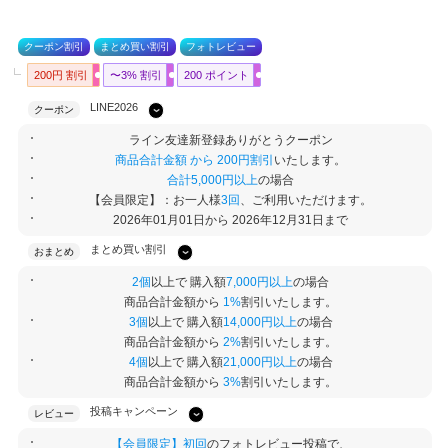
クーポン割引
まとめ買い割引
フォトレビュー
200円 割引
〜3% 割引
200 ポイント
LINE2026
クーポン
ライン友達新登録ありがとうクーポン
商品合計金額 から 200円割引
いたします。
合計5,000円以上
の場合
【会員限定】：お一人様
3回
、ご利用いただけます。
2026年01月01日から 2026年12月31日まで
まとめ買い割引
おまとめ
2個
以上で 購入額
7,000円以上
の場合
商品合計金額から
1%
割引いたします。
3個
以上で 購入額
14,000円以上
の場合
商品合計金額から
2%
割引いたします。
4個
以上で 購入額
21,000円以上
の場合
商品合計金額から
3%
割引いたします。
投稿キャンペーン
レビュー
【会員限定】初回
のフォトレビュー投稿で、