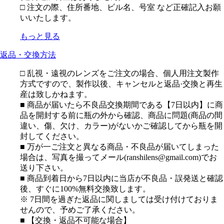
□ 注文の際、住所番地、ビル名、号室 など正確記入お願
いいたします。
もっと見る
返品・交換方法
□ 乱視・遠視のレンズをご注文の場合、個人用注文製作
方式ですので、製作以後、キャンセルと返品·交換と再生
産は致しかねます。
■ 商品が届いたら不良品交換期間である【7日以内】に商
品を開封する前に瓶の外から確認、商品に問題(商品の間
違い、傷、欠け、カラー)がないかご確認してから瓶を開
封してください。
■ 万が一ご注文と異なる商品・不良品が届いてしまった
場合は、写真を撮ってメール(ranshilens@gmail.com)でお
送り下さい。
■ 商品到着日から7日以内に当店が不良品・誤発送と確認
後、すぐに100%無料交換致します。
※ 7日間を過ぎた返品に関しましては受け付けておりま
せんので、予めご了承ください。
■ 【交換・返品不可能な場合】