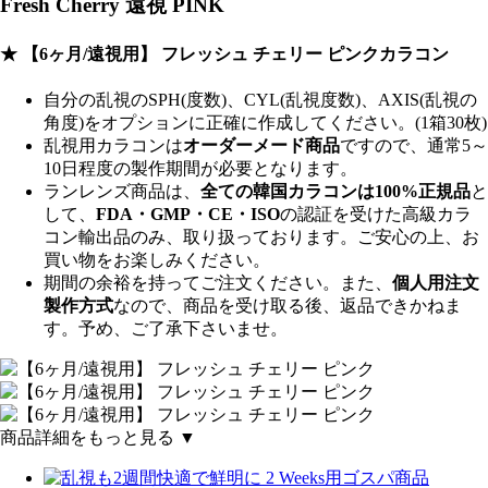
Fresh Cherry 遠視 PINK
★ 【6ヶ月/遠視用】 フレッシュ チェリー ピンクカラコン
自分の乱視のSPH(度数)、CYL(乱視度数)、AXIS(乱視の
角度)をオプションに正確に作成してください。(1箱30枚)
乱視用カラコンは
オーダーメード商品
ですので、
通常5～
10日程度
の製作期間が必要となります。
ランレンズ商品は、
全ての韓国カラコンは100%正規品
と
して、
FDA・GMP・CE・ISO
の認証を受けた高級カラ
コン輸出品のみ、取り扱っております。ご安心の上、お
買い物をお楽しみください。
期間の余裕を持ってご注文ください。また、
個人用注文
製作方式
なので、商品を受け取る後、返品できかねま
す。予め、ご了承下さいませ。
商品詳細をもっと見る ▼