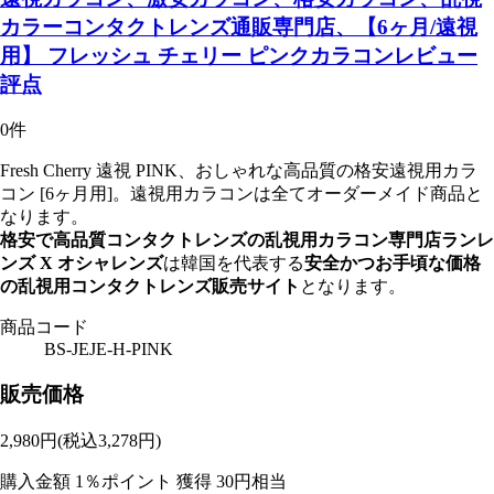
カラーコンタクトレンズ通販専門店、【6ヶ月/遠視
用】 フレッシュ チェリー ピンクカラコンレビュー
評点
0件
Fresh Cherry 遠視 PINK、おしゃれな高品質の格安遠視用カラ
コン [6ヶ月用]。遠視用カラコンは全てオーダーメイド商品と
なります。
格安で高品質コンタクトレンズの乱視用カラコン専門店ランレ
ンズ X オシャレンズ
は韓国を代表する
安全かつお手頃な価格
の乱視用コンタクトレンズ販売サイト
となります。
商品コード
BS-JEJE-H-PINK
販売価格
2,980
円
(税込3,278円)
購入金額
1％ポイント 獲得
30円相当