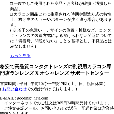
□ 一度でもご使用された商品・お客様が破損・汚損した
商品。
□ カラコン商品ごとに生産される時期や製造方式の特性
上、右と左のカラーやパターンが少々違う場合がありま
す。
( ※ 若干の色違い・デザインの位置・模様など、コンタ
クトレンズの製造方式による避けられない問題について
は「装着時、問題がない」ことを基準とし、不良品とは
みなしません)
もっと見る
格安で高品質コンタクトレンズの乱視用カラコン専
門店ランレンズ X オシャレンズ サポートセンター
営業時間 : 平日 : 午前10時〜午後17時 ( 土、日、祝日休業 )
(
お問い合わせ
での受け付けております。)
E-MAIL : goodlhs@nate.com
・インターネットでのご注文は365日24時間受付ております。
・ご注文確認メール、お問い合わせの返信、配送作業は営業時
間内となります。