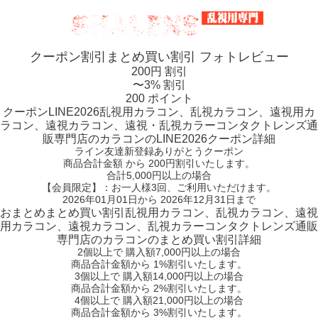
クーポン割引
まとめ買い割引
フォトレビュー
200円 割引
〜3% 割引
200 ポイント
クーポン
LINE2026
乱視用カラコン、乱視カラコン、遠視用カ
ラコン、遠視カラコン、遠視・乱視カラーコンタクトレンズ通
販専門店のカラコンのLINE2026クーポン詳細
ライン友達新登録ありがとうクーポン
商品合計金額 から 200円割引
いたします。
合計5,000円以上
の場合
【会員限定】：お一人様
3回
、ご利用いただけます。
2026年01月01日から 2026年12月31日まで
おまとめ
まとめ買い割引
乱視用カラコン、乱視カラコン、遠視
用カラコン、遠視カラコン、乱視カラーコンタクトレンズ通販
専門店のカラコンのまとめ買い割引詳細
2個
以上で 購入額
7,000円以上
の場合
商品合計金額から
1%
割引いたします。
3個
以上で 購入額
14,000円以上
の場合
商品合計金額から
2%
割引いたします。
4個
以上で 購入額
21,000円以上
の場合
商品合計金額から
3%
割引いたします。