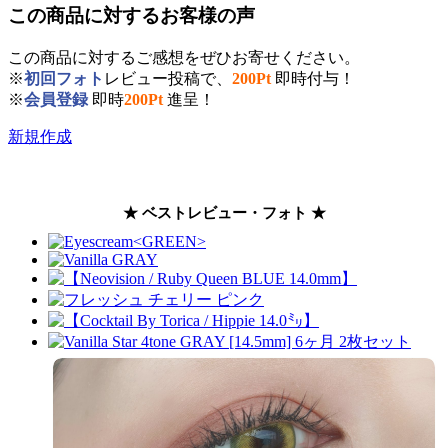
この商品に対するお客様の声
この商品に対するご感想をぜひお寄せください。
※
初回フォト
レビュー投稿で、
200Pt
即時付与！
※
会員登録
即時
200Pt
進呈！
新規作成
★ ベストレビュー・フォト ★