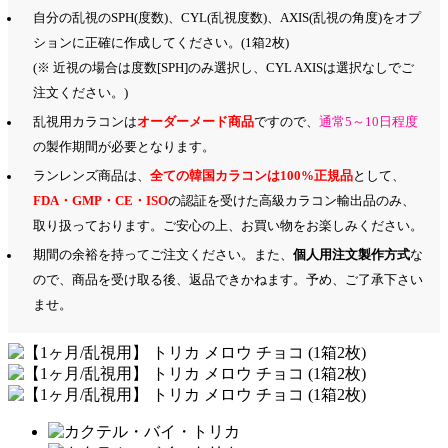
自分の乱視のSPH(度数)、CYL(乱視度数)、AXIS(乱視の角度)をオプ
ションに正確に作成してください。(1箱2枚)
(※ 近視の場合は度数[SPH]のみ選択し、CYL AXISは選択なしでご
注文ください。)
乱視用カラコンは
オーダーメード商品
ですので、
通常5～10日程度
の製作期間が必要となります。
ランレンズ商品は、
全ての韓国カラコンは100%正規品
として、
FDA・GMP・CE・ISO
の認証を受けた高級カラコン輸出品のみ、
取り扱っております。ご安心の上、お買い物をお楽しみください。
期間の余裕を持ってご注文ください。また、
個人用注文製作方式
な
ので、商品を受け取る後、返品できかねます。予め、ご了承下さい
ませ。