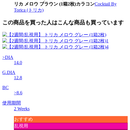
リカ メロウ ブラウン (1箱2枚)カラコン
Cocktail By
Torica (トリカ)
この商品を買った人はこんな商品も買っています
>DIA
14.0
G.DIA
12.8
BC
>8.6
使用期間
2 Weeks
おすすめ
乱視用