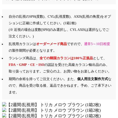
自分の乱視のSPH(度数)、CYL(乱視度数)、AXIS(乱視の角度)をオプ
ションに正確に作成してください。(1箱2枚)
(※ 近視の場合は度数[SPH]のみ選択し、CYL AXISは選択なしでご
注文ください。)
乱視用カラコンは
オーダーメード商品
ですので、
通常5～10日程度
の製作期間が必要となります。
ランレンズ商品は、
全ての韓国カラコンは100%正規品
として、
FDA・GMP・CE・ISO
の認証を受けた高級カラコン輸出品のみ、
取り扱っております。ご安心の上、お買い物をお楽しみください。
期間の余裕を持ってご注文ください。また、
個人用注文製作方式
な
ので、商品を受け取る後、返品できかねます。予め、ご了承下さい
ませ。