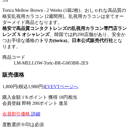
5.0
Torica Mellow Brown - 2 Weeks (1箱2枚)、おしゃれな高品質の
格安乱視用カラコン [2週間用]。乱視用カラコンは全てオー
ダーメイド商品となります。
格安で高品質コンタクトレンズの乱視用カラコン専門店ラン
レンズ X オシャレンズ
、韓国では約290店舗があり、安全か
つお手頃な価格の
トリカ(torica)、日本公式販売代行社
とな
ります。
商品コード
LM-MELLOW-Toric-BR-G003BR-2ES
販売価格
1,800
円
(税込1,980円)
EVEVTページへ
購入金額
1％ポイント 獲得
18円相当
会員登録 即時
200ポイント
進呈
会員割引価格
詳細
度数選択
※印は必須