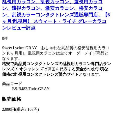
乱視用カラコン、乱視カラコン、遠視用カラコ
ン、遠視カラコン、激安カラコン、格安カラコ
ン、乱視カラーコンタクトレンズ通販専門店、【6
ヶ月/乱視用】 スウィート・ライチ グレーカラコ
ンレビュー評点
0件
Sweet Lychee GRAY、おしゃれな高品質の格安乱視用カラコ
ン [6ヶ月用]。乱視用カラコンは全てオーダーメイド商品と
なります。
格安で高品質コンタクトレンズの乱視用カラコン専門店ラン
レンズ X オシャレンズ
は韓国を代表する
安全かつお手頃な
価格の乱視用コンタクトレンズ販売サイト
となります。
商品コード
BS-B482-Toric-GRAY
販売価格
2,880
円
(税込3,168円)