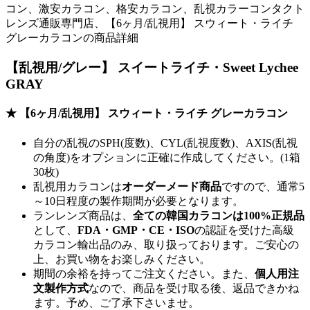
コン、激安カラコン、格安カラコン、乱視カラーコンタクト
レンズ通販専門店、【6ヶ月/乱視用】 スウィート・ライチ
グレーカラコンの商品詳細
【乱視用/グレー】 スイートライチ・Sweet Lychee
GRAY
★ 【6ヶ月/乱視用】 スウィート・ライチ グレーカラコン
自分の乱視のSPH(度数)、CYL(乱視度数)、AXIS(乱視
の角度)をオプションに正確に作成してください。(1箱
30枚)
乱視用カラコンは
オーダーメード商品
ですので、
通常5
～10日程度
の製作期間が必要となります。
ランレンズ商品は、
全ての韓国カラコンは100%正規品
として、
FDA・GMP・CE・ISO
の認証を受けた高級
カラコン輸出品のみ、取り扱っております。ご安心の
上、お買い物をお楽しみください。
期間の余裕を持ってご注文ください。また、
個人用注
文製作方式
なので、商品を受け取る後、返品できかね
ます。予め、ご了承下さいませ。