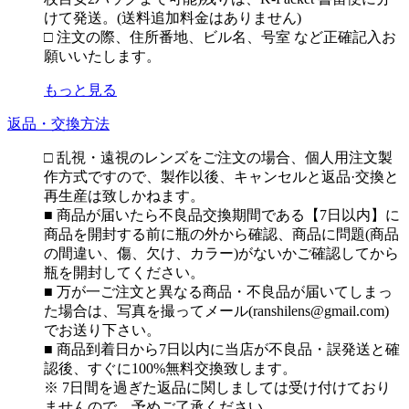
けて発送。(送料追加料金はありません)
□ 注文の際、住所番地、ビル名、号室 など正確記入お
願いいたします。
もっと見る
返品・交換方法
□ 乱視・遠視のレンズをご注文の場合、個人用注文製
作方式ですので、製作以後、キャンセルと返品·交換と
再生産は致しかねます。
■ 商品が届いたら不良品交換期間である【7日以内】に
商品を開封する前に瓶の外から確認、商品に問題(商品
の間違い、傷、欠け、カラー)がないかご確認してから
瓶を開封してください。
■ 万が一ご注文と異なる商品・不良品が届いてしまっ
た場合は、写真を撮ってメール(ranshilens@gmail.com)
でお送り下さい。
■ 商品到着日から7日以内に当店が不良品・誤発送と確
認後、すぐに100%無料交換致します。
※ 7日間を過ぎた返品に関しましては受け付けており
ませんので、予めご了承ください。