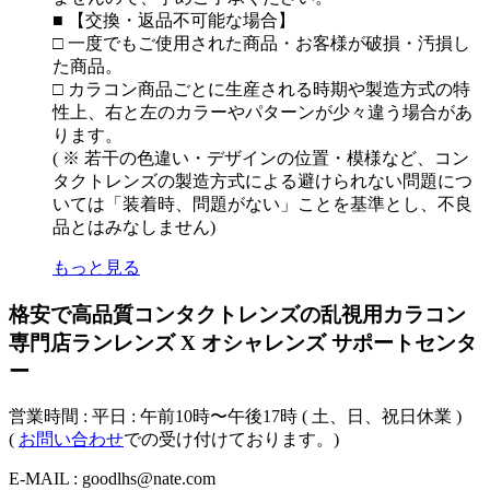
■ 【交換・返品不可能な場合】
□ 一度でもご使用された商品・お客様が破損・汚損し
た商品。
□ カラコン商品ごとに生産される時期や製造方式の特
性上、右と左のカラーやパターンが少々違う場合があ
ります。
( ※ 若干の色違い・デザインの位置・模様など、コン
タクトレンズの製造方式による避けられない問題につ
いては「装着時、問題がない」ことを基準とし、不良
品とはみなしません)
もっと見る
格安で高品質コンタクトレンズの乱視用カラコン
専門店ランレンズ X オシャレンズ サポートセンタ
ー
営業時間 : 平日 : 午前10時〜午後17時 ( 土、日、祝日休業 )
(
お問い合わせ
での受け付けております。)
E-MAIL : goodlhs@nate.com