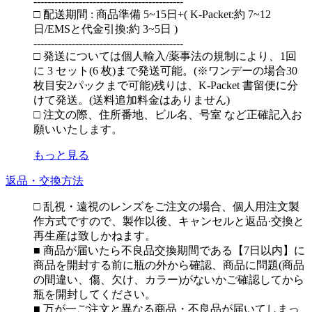
-------------------------------------------
□ 配送期間 : 商品準備 5~15日+( K-Packet:約 7~12
日/EMSと代金引換:約 3~5日 )
-------------------------------------------
□ 発送については個人輸入/薬事法の規制により、1回
に 3 セット(6 枚)まで発送可能。(※ワンデーの場合30
枚目安2パックまで可能)残りは、K-Packet 書留便に分
けて発送。(送料追加料金はありません)
□ 注文の際、住所番地、ビル名、号室 など正確記入お
願いいたします。
もっと見る
返品・交換方法
□ 乱視・遠視のレンズをご注文の場合、個人用注文製
作方式ですので、製作以後、キャンセルと返品·交換と
再生産は致しかねます。
■ 商品が届いたら不良品交換期間である【7日以内】に
商品を開封する前に瓶の外から確認、商品に問題(商品
の間違い、傷、欠け、カラー)がないかご確認してから
瓶を開封してください。
■ 万が一ご注文と異なる商品・不良品が届いてしまっ