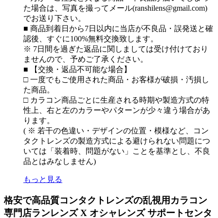
た場合は、写真を撮ってメール(ranshilens@gmail.com)
でお送り下さい。
■ 商品到着日から7日以内に当店が不良品・誤発送と確
認後、すぐに100%無料交換致します。
※ 7日間を過ぎた返品に関しましては受け付けており
ませんので、予めご了承ください。
■ 【交換・返品不可能な場合】
□ 一度でもご使用された商品・お客様が破損・汚損し
た商品。
□ カラコン商品ごとに生産される時期や製造方式の特
性上、右と左のカラーやパターンが少々違う場合があ
ります。
( ※ 若干の色違い・デザインの位置・模様など、コン
タクトレンズの製造方式による避けられない問題につ
いては「装着時、問題がない」ことを基準とし、不良
品とはみなしません)
もっと見る
格安で高品質コンタクトレンズの乱視用カラコン
専門店ランレンズ X オシャレンズ サポートセンタ