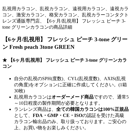
乱視用カラコン、乱視カラコン、遠視用カラコン、遠視カラ
コン、激安カラコン、格安カラコン、乱視カラーコンタクト
レンズ通販専門店、【6ヶ月/乱視用】 フレッシュ ピーチ 3-
tone グリーンカラコンの商品詳細
【6ヶ月/乱視用】 フレッシュ ピーチ 3-tone グリー
ン Fresh peach 3tone GREEN
★ 【6ヶ月/乱視用】 フレッシュ ピーチ 3-tone グリーンカラ
コン
自分の乱視のSPH(度数)、CYL(乱視度数)、AXIS(乱視
の角度)をオプションに正確に作成してください。(1箱
30枚)
乱視用カラコンは
オーダーメード商品
ですので、
通常5
～10日程度
の製作期間が必要となります。
ランレンズ商品は、
全ての韓国カラコンは100%正規品
として、
FDA・GMP・CE・ISO
の認証を受けた高級
カラコン輸出品のみ、取り扱っております。ご安心の
上、お買い物をお楽しみください。