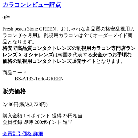
カラコンレビュー評点
0件
Fresh peach 3tone GREEN、おしゃれな高品質の格安乱視用カ
ラコン [6ヶ月用]。乱視用カラコンは全てオーダーメイド商
品となります。
格安で高品質コンタクトレンズの乱視用カラコン専門店ラン
レンズ X オシャレンズ
は韓国を代表する
安全かつお手頃な
価格の乱視用コンタクトレンズ販売サイト
となります。
商品コード
BS-A133-Toric-GREEN
販売価格
2,480
円
(税込2,728円)
購入金額
1％ポイント 獲得
25円相当
会員登録 即時
200ポイント
進呈
会員割引価格
詳細