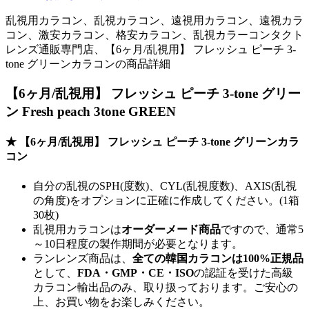
乱視用カラコン、乱視カラコン、遠視用カラコン、遠視カラ
コン、激安カラコン、格安カラコン、乱視カラーコンタクト
レンズ通販専門店、【6ヶ月/乱視用】 フレッシュ ピーチ 3-
tone グリーンカラコンの商品詳細
【6ヶ月/乱視用】 フレッシュ ピーチ 3-tone グリー
ン Fresh peach 3tone GREEN
★ 【6ヶ月/乱視用】 フレッシュ ピーチ 3-tone グリーンカラ
コン
自分の乱視のSPH(度数)、CYL(乱視度数)、AXIS(乱視
の角度)をオプションに正確に作成してください。(1箱
30枚)
乱視用カラコンは
オーダーメード商品
ですので、
通常5
～10日程度
の製作期間が必要となります。
ランレンズ商品は、
全ての韓国カラコンは100%正規品
として、
FDA・GMP・CE・ISO
の認証を受けた高級
カラコン輸出品のみ、取り扱っております。ご安心の
上、お買い物をお楽しみください。