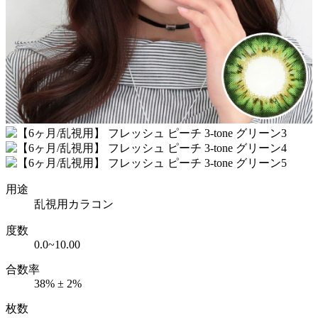
用途
乱視用カラコン
度数
0.0~10.00
合数率
38% ± 2%
枚数