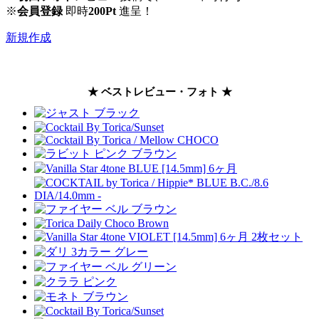
※
会員登録
即時
200Pt
進呈！
新規作成
★ ベストレビュー・フォト ★