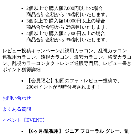
2個
以上で 購入額
7,000円以上
の場合
商品合計金額から
1%
割引いたします。
3個
以上で 購入額
14,000円以上
の場合
商品合計金額から
2%
割引いたします。
4個
以上で 購入額
21,000円以上
の場合
商品合計金額から
3%
割引いたします。
レビュー
投稿キャンペーン
乱視用カラコン、乱視カラコン、
遠視用カラコン、遠視カラコン、激安カラコン、格安カラコ
ン、乱視カラーコンタクトレンズ通販専門店、レビュー書き
ポイント獲得詳細
【会員限定】初回
のフォトレビュー投稿で、
200ポイント
が
即時
付与されます！
お問い合わせ
よくある質問
イベント【EVENT】
【6ヶ月/乱視用】 ジニア フローラル グレー、乱