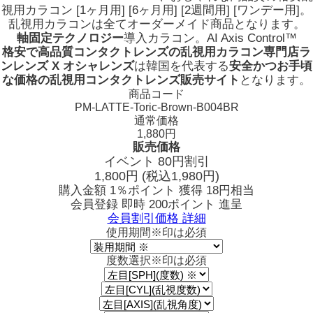
視用カラコン [1ヶ月用] [6ヶ月用] [2週間用] [ワンデー用]。
乱視用カラコンは全てオーダーメイド商品となります。
軸固定テクノロジー
導入カラコン。
AI Axis Control™
格安で高品質コンタクトレンズの乱視用カラコン専門店ラ
ンレンズ X オシャレンズ
は韓国を代表する
安全かつお手頃
な価格の乱視用コンタクトレンズ販売サイト
となります。
商品コード
PM-LATTE-Toric-Brown-B004BR
通常価格
1,880円
販売価格
イベント 80円割引
1,800
円
(税込1,980円)
購入金額
1％ポイント 獲得
18円相当
会員登録 即時
200ポイント
進呈
会員割引価格
詳細
使用期間
※印は必須
度数選択
※印は必須