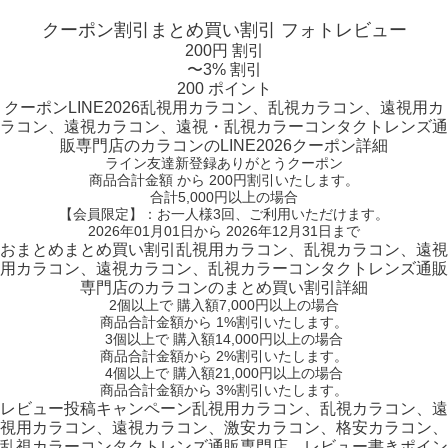
クーポン割引
まとめ買い割引
フォトレビュー
200円 割引
〜3% 割引
200 ポイント
クーポン
LINE2026
乱視用カラコン、乱視カラコン、遠視用カ
ラコン、遠視カラコン、遠視・乱視カラーコンタクトレンズ通
販専門店のカラコンのLINE2026クーポン詳細
ライン友達新登録ありがとうクーポン
商品合計金額 から 200円割引
いたします。
合計5,000円以上
の場合
【会員限定】：お一人様
3回
、ご利用いただけます。
2026年01月01日から 2026年12月31日まで
おまとめ
まとめ買い割引
乱視用カラコン、乱視カラコン、遠視
用カラコン、遠視カラコン、乱視カラーコンタクトレンズ通販
専門店のカラコンのまとめ買い割引詳細
2個
以上で 購入額
7,000円以上
の場合
商品合計金額から
1%
割引いたします。
3個
以上で 購入額
14,000円以上
の場合
商品合計金額から
2%
割引いたします。
4個
以上で 購入額
21,000円以上
の場合
商品合計金額から
3%
割引いたします。
レビュー
投稿キャンペーン
乱視用カラコン、乱視カラコン、遠
視用カラコン、遠視カラコン、激安カラコン、格安カラコン、
乱視カラーコンタクトレンズ通販専門店、レビュー書きポイン