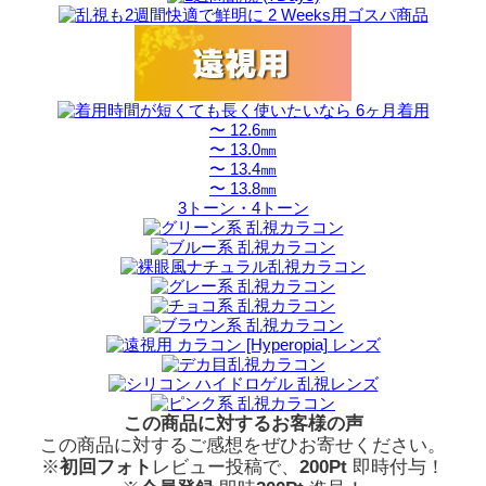
〜 12.6㎜
〜 13.0㎜
〜 13.4㎜
〜 13.8㎜
3トーン・4トーン
この商品に対するお客様の声
この商品に対するご感想をぜひお寄せください。
※
初回フォト
レビュー投稿で、
200Pt
即時付与！