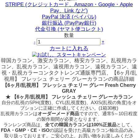
STRIPE (クレジットカード、Amazon・Google・Apple
Pay、Link など)
PayPal 決済 (ペイパル)
銀行振込 (PayPay銀行)
代金引換 (ヤマト便コレクト)
数量
-
+
カートに入れる
韓国カラコン、激安カラコン、格安カラコン、乱視用カラ
コン、乱視カラコン、遠視用カラコン、遠視カラコン、遠
視・乱視カラーコンタクトレンズ通販専門店、【6ヶ月/乱
視用】 フレッシュ チェリー グレーカラコンの商品詳細
【6ヶ月/乱視用】 フレッシュ チェリー グレー Fresh Cherry
GRAY
★ 【6ヶ月/乱視用】 フレッシュ チェリー グレーカラコン
自分の乱視のSPH(度数)、CYL(乱視度数)、AXIS(乱視の角度)をオ
プションに正確に作成してください。(1箱30枚)
乱視用カラコンは
オーダーメード商品
ですので、
通常5～10日程度
の製作期間が必要となります。
ランレンズ商品は、
全ての韓国カラコンは100%正規品
として、
FDA・GMP・CE・ISO
の認証を受けた高級カラコン輸出品のみ、
取り扱っております。ご安心の上、お買い物をお楽しみくださ