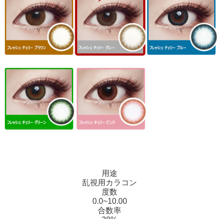
用途
乱視用カラコン
度数
0.0~10.00
合数率