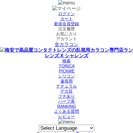
ログイン
カート
新規会員登録
注文履歴
お気に入り
アカウント
全カラコン
検索
TORICA
PICKME
シリコン
遠視用
ナチュラル
デカ目
フチあり
ハーフ系
RANKING
よくある質問
レビュー