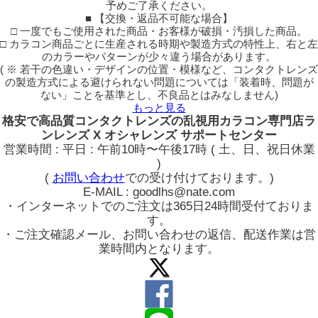
予めご了承ください。
■ 【交換・返品不可能な場合】
□ 一度でもご使用された商品・お客様が破損・汚損した商品。
□ カラコン商品ごとに生産される時期や製造方式の特性上、右と左
のカラーやパターンが少々違う場合があります。
( ※ 若干の色違い・デザインの位置・模様など、コンタクトレンズ
の製造方式による避けられない問題については「装着時、問題が
ない」ことを基準とし、不良品とはみなしません)
もっと見る
格安で高品質コンタクトレンズの乱視用カラコン専門店ラ
ンレンズ X オシャレンズ サポートセンター
営業時間 : 平日 : 午前10時〜午後17時 ( 土、日、祝日休業
)
(
お問い合わせ
での受け付けております。)
E-MAIL : goodlhs@nate.com
・インターネットでのご注文は365日24時間受付ておりま
す。
・ご注文確認メール、お問い合わせの返信、配送作業は営
業時間内となります。