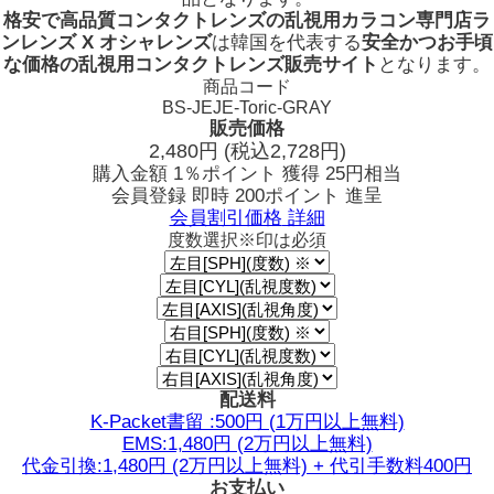
格安で高品質コンタクトレンズの乱視用カラコン専門店ラ
ンレンズ X オシャレンズ
は韓国を代表する
安全かつお手頃
な価格の乱視用コンタクトレンズ販売サイト
となります。
商品コード
BS-JEJE-Toric-GRAY
販売価格
2,480
円
(税込2,728円)
購入金額
1％ポイント 獲得
25円相当
会員登録 即時
200ポイント
進呈
会員割引価格
詳細
度数選択
※印は必須
配送料
K-Packet書留 :500円 (1万円以上無料)
EMS:1,480円 (2万円以上無料)
代金引換:1,480円 (2万円以上無料) + 代引手数料400円
お支払い