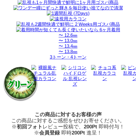
〜 12.6㎜
〜 13.0㎜
〜 13.4㎜
〜 13.8㎜
3トーン・4トーン
この商品に対するお客様の声
この商品に対するご感想をぜひお寄せください。
※
初回フォト
レビュー投稿で、
200Pt
即時付与！
※
会員登録
即時
200Pt
進呈！