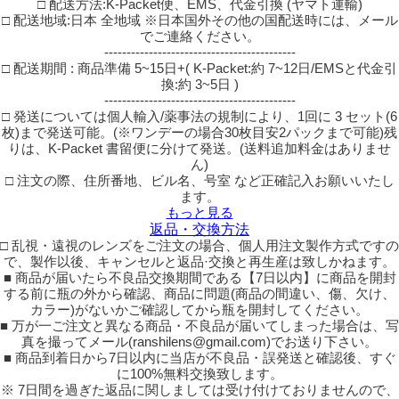
□ 配送方法:K-Packet便、EMS、代金引換 (ヤマト運輸)
□ 配送地域:日本 全地域 ※日本国外その他の国配送時には、メール
でご連絡ください。
-------------------------------------------
□ 配送期間 : 商品準備 5~15日+( K-Packet:約 7~12日/EMSと代金引
換:約 3~5日 )
-------------------------------------------
□ 発送については個人輸入/薬事法の規制により、1回に 3 セット(6
枚)まで発送可能。(※ワンデーの場合30枚目安2パックまで可能)残
りは、K-Packet 書留便に分けて発送。(送料追加料金はありませ
ん)
□ 注文の際、住所番地、ビル名、号室 など正確記入お願いいたし
ます。
もっと見る
返品・交換方法
□ 乱視・遠視のレンズをご注文の場合、個人用注文製作方式ですの
で、製作以後、キャンセルと返品·交換と再生産は致しかねます。
■ 商品が届いたら不良品交換期間である【7日以内】に商品を開封
する前に瓶の外から確認、商品に問題(商品の間違い、傷、欠け、
カラー)がないかご確認してから瓶を開封してください。
■ 万が一ご注文と異なる商品・不良品が届いてしまった場合は、写
真を撮ってメール(ranshilens@gmail.com)でお送り下さい。
■ 商品到着日から7日以内に当店が不良品・誤発送と確認後、すぐ
に100%無料交換致します。
※ 7日間を過ぎた返品に関しましては受け付けておりませんので、