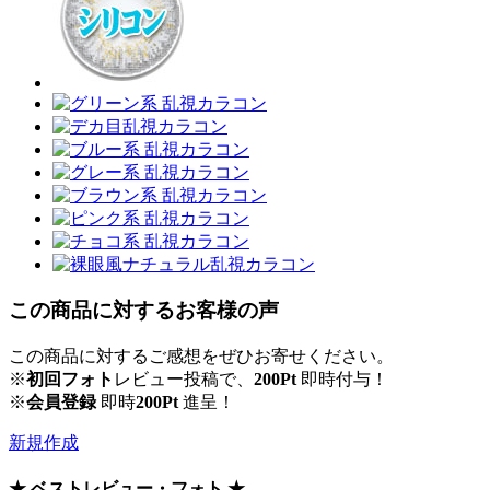
この商品に対するお客様の声
この商品に対するご感想をぜひお寄せください。
※
初回フォト
レビュー投稿で、
200Pt
即時付与！
※
会員登録
即時
200Pt
進呈！
新規作成
★ ベストレビュー・フォト ★