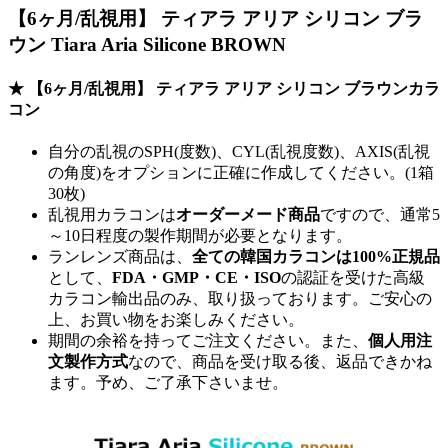
【6ヶ月/乱視用】 ティアラ アリア シリコン ブラ
ウン Tiara Aria Silicone BROWN
★ 【6ヶ月/乱視用】 ティアラ アリア シリコン ブラウンカラ
コン
自分の乱視のSPH(度数)、CYL(乱視度数)、AXIS(乱視
の角度)をオプションに正確に作成してください。(1箱
30枚)
乱視用カラコンは
オーダーメード商品
ですので、
通常5
～10日程度
の製作期間が必要となります。
ランレンズ商品は、
全ての韓国カラコンは100%正規品
として、
FDA・GMP・CE・ISO
の認証を受けた高級
カラコン輸出品のみ、取り扱っております。ご安心の
上、お買い物をお楽しみください。
期間の余裕を持ってご注文ください。また、
個人用注
文製作方式
なので、商品を受け取る後、返品できかね
ます。予め、ご了承下さいませ。