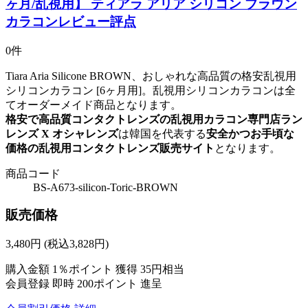
ヶ月/乱視用】 ティアラ アリア シリコン ブラウン
カラコンレビュー評点
0件
Tiara Aria Silicone BROWN、おしゃれな高品質の格安乱視用
シリコンカラコン [6ヶ月用]。乱視用シリコンカラコンは全
てオーダーメイド商品となります。
格安で高品質コンタクトレンズの乱視用カラコン専門店ラン
レンズ X オシャレンズ
は韓国を代表する
安全かつお手頃な
価格の乱視用コンタクトレンズ販売サイト
となります。
商品コード
BS-A673-silicon-Toric-BROWN
販売価格
3,480
円
(税込3,828円)
購入金額
1％ポイント 獲得
35円相当
会員登録 即時
200ポイント
進呈