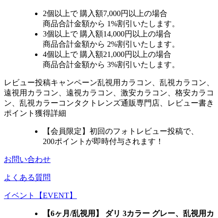
2個
以上で 購入額
7,000円以上
の場合
商品合計金額から
1%
割引いたします。
3個
以上で 購入額
14,000円以上
の場合
商品合計金額から
2%
割引いたします。
4個
以上で 購入額
21,000円以上
の場合
商品合計金額から
3%
割引いたします。
レビュー
投稿キャンペーン
乱視用カラコン、乱視カラコン、
遠視用カラコン、遠視カラコン、激安カラコン、格安カラコ
ン、乱視カラーコンタクトレンズ通販専門店、レビュー書き
ポイント獲得詳細
【会員限定】初回
のフォトレビュー投稿で、
200ポイント
が
即時
付与されます！
お問い合わせ
よくある質問
イベント【EVENT】
【6ヶ月/乱視用】 ダリ 3カラー グレー、乱視用カ